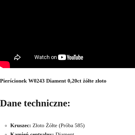
Pierścionek W0243 Diament 0,20ct żółte złoto
Dane techniczne:
Kruszec:
Złoto Żółte (Próba 585)
Kamień centralny:
Diament