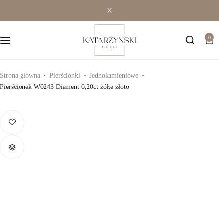
Wielokamieniowe
Bransoletki
0
Jednokamieniowe
Dewocjonalia
Kolorowe
Kolczyki
Strona główna
Pierścionki
Jednokamieniowe
Pierścionek W0243 Diament 0,20ct żółte złoto
Premium
Naszyjniki
Modowe
Pozostała biżuteria
Zawieszki