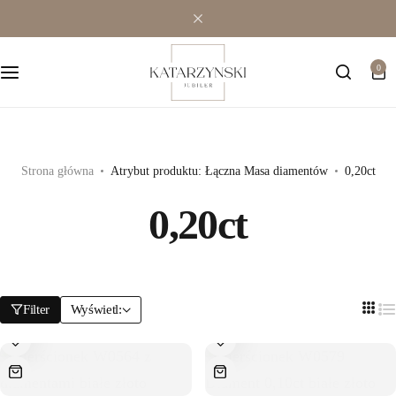
Wielokamieniowe
Bransoletki
0
Jednokamieniowe
Dewocjonalia
Kolorowe
Kolczyki
Premium
Naszyjniki
Strona główna
Atrybut produktu: Łączna Masa diamentów
0,20ct
0,20ct
Modowe
Pozostała biżuteria
Zawieszki
Filter
Wyświetl: