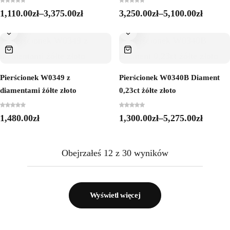
1,110.00
zł
–
3,375.00
zł
3,250.00
zł
–
5,100.00
zł
Pierścionek W0349 z
Pierścionek W0340B Diament
diamentami żółte złoto
0,23ct żółte złoto
1,480.00
zł
1,300.00
zł
–
5,275.00
zł
Obejrzałeś
12
z
30
wyników
Wyświetl więcej