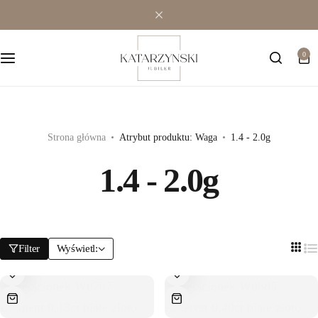
Wielokamieniowe
Bransoletki
0
Jednokamieniowe
Dewocjonalia
Kolorowe
Kolczyki
Premium
Naszyjniki
Strona główna
Atrybut produktu: Waga
1.4 - 2.0g
1.4 - 2.0g
Modowe
Pozostała biżuteria
Zawieszki
Filter
Wyświetl: