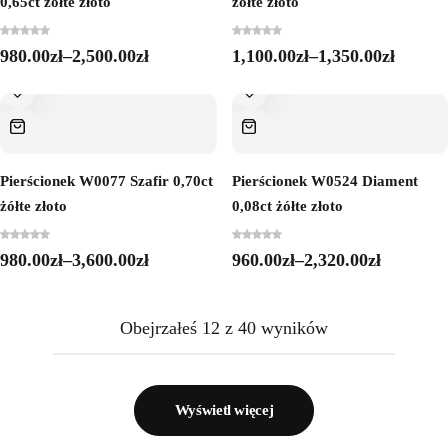
0,65ct żółte złoto
żółte złoto
980.00
zł
–
2,500.00
zł
1,100.00
zł
–
1,350.00
zł
Pierścionek W0077 Szafir 0,70ct
Pierścionek W0524 Diament
żółte złoto
0,08ct żółte złoto
980.00
zł
–
3,600.00
zł
960.00
zł
–
2,320.00
zł
Obejrzałeś
12
z
40
wyników
Wyświetl więcej