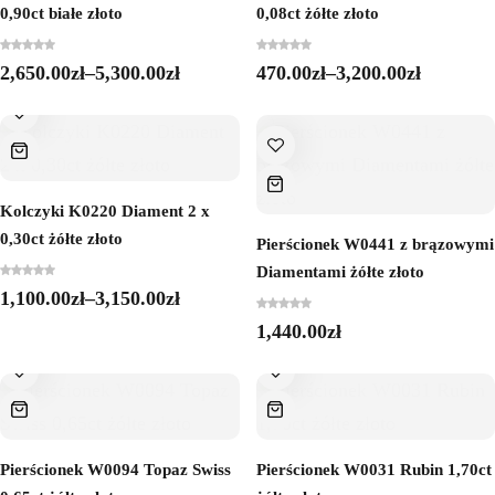
0,90ct białe złoto
0,08ct żółte złoto
2,650.00
zł
–
5,300.00
zł
470.00
zł
–
3,200.00
zł
Kolczyki K0220 Diament 2 x
0,30ct żółte złoto
Pierścionek W0441 z brązowymi
Diamentami żółte złoto
1,100.00
zł
–
3,150.00
zł
1,440.00
zł
Pierścionek W0094 Topaz Swiss
Pierścionek W0031 Rubin 1,70ct