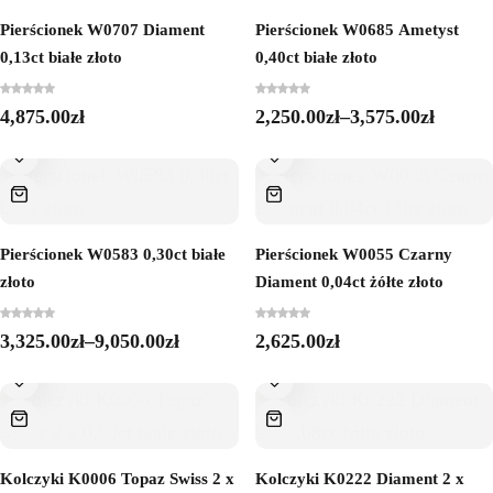
Pierścionek W0707 Diament
Pierścionek W0685 Ametyst
0,13ct białe złoto
0,40ct białe złoto
4,875.00
zł
2,250.00
zł
–
3,575.00
zł
Pierścionek W0583 0,30ct białe
Pierścionek W0055 Czarny
złoto
Diament 0,04ct żółte złoto
3,325.00
zł
–
9,050.00
zł
2,625.00
zł
Kolczyki K0006 Topaz Swiss 2 x
Kolczyki K0222 Diament 2 x