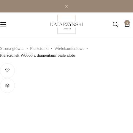
Wielokamieniowe
Bransoletki
0
Jednokamieniowe
Dewocjonalia
Kolorowe
Kolczyki
Strona główna
Pierścionki
Wielokamieniowe
Pierścionek W0668 z diamentami białe złoto
Premium
Naszyjniki
Modowe
Pozostała biżuteria
Zawieszki