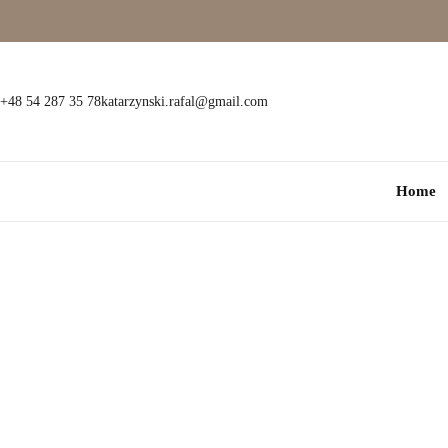
Wielokamieniowe
Bransoletki
Jednokamieniowe
Dewocjonalia
+48 54 287 35 78
katarzynski.rafal@gmail.com
Kolorowe
Kolczyki
Home
Premium
Naszyjniki
Modowe
Pozostała biżuteria
Zawieszki