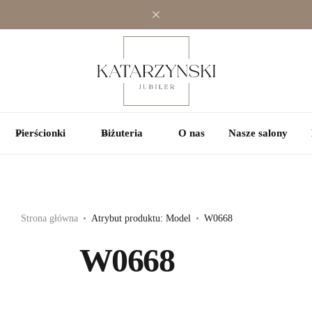
Jednokamieniowe
Jednokamieniowe
Kolorowe
Wielokamieniowe
Wielokamieniowe
Pierścionki
Biżuteria
O nas
Nasze salony
Strona główna
Atrybut produktu: Model
W0668
W0668