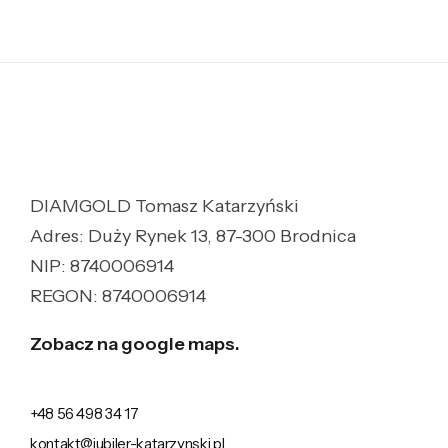
DIAMGOLD Tomasz Katarzyński
Adres: Duży Rynek 13, 87-300 Brodnica
NIP: 8740006914
REGON: 8740006914
Zobacz na google maps.
+48 56 498 34 17
kontakt@jubiler-katarzynski.pl