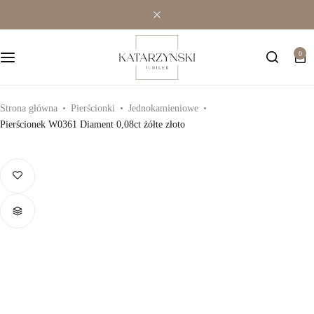
Wielokamieniowe
Bransoletki
0
Jednokamieniowe
Dewocjonalia
Kolorowe
Kolczyki
Strona główna
Pierścionki
Jednokamieniowe
Pierścionek W0361 Diament 0,08ct żółte złoto
Premium
Naszyjniki
Modowe
Pozostała biżuteria
Zawieszki