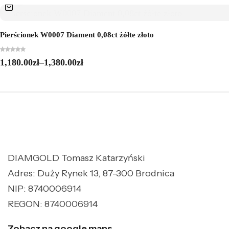
Pierścionek W0007 Diament 0,08ct żółte złoto
1,180.00
zł
–
1,380.00
zł
DIAMGOLD Tomasz Katarzyński
Adres: Duży Rynek 13, 87-300 Brodnica
NIP: 8740006914
REGON: 8740006914
Zobacz na google maps.