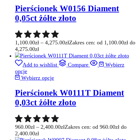
Pierścionek W0156 Diament
0,05ct żółte złoto
1,100.00
zł
–
4,275.00
zł
Zakres cen: od 1,100.00zł do
4,275.00zł
Add to wishlist
Compare
Wybierz
opcje
Wybierz opcje
Pierścionek W0111T Diament
0,03ct żółte złoto
960.00
zł
–
2,400.00
zł
Zakres cen: od 960.00zł do
2,400.00zł