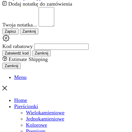
Dodaj notatkę do zamówienia
Twoja notatka...
Zapisz
Zamknij
Kod rabatowy
Zatwierdź kod
Zamknij
Estimate Shipping
Zamknij
Menu
Home
Pierścionki
Wielokamieniowe
Jednokamieniowe
Kolorowe
Premium