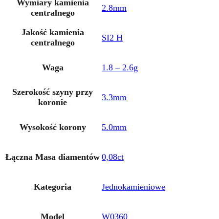
Wymiary kamienia
2.8mm
centralnego
Jakość kamienia
SI2 H
centralnego
Waga
1.8 – 2.6g
Szerokość szyny przy
3.3mm
koronie
Wysokość korony
5.0mm
Łączna Masa diamentów
0,08ct
Kategoria
Jednokamieniowe
Model
W0360