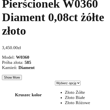
Pierścionek W0360
Diament 0,08ct żółte
złoto
3,450.00
zł
Model:
W0360
Próba złota:
585
Kamień:
Diament
Show More
Złoto Żółte
Kruszec kolor
Złoto Białe
Złoto Różowe