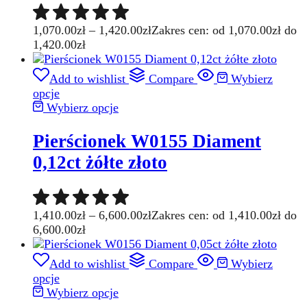
1,070.00
zł
–
1,420.00
zł
Zakres cen: od 1,070.00zł do
1,420.00zł
Add to wishlist
Compare
Wybierz
opcje
Wybierz opcje
Pierścionek W0155 Diament
0,12ct żółte złoto
1,410.00
zł
–
6,600.00
zł
Zakres cen: od 1,410.00zł do
6,600.00zł
Add to wishlist
Compare
Wybierz
opcje
Wybierz opcje