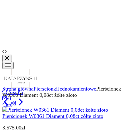
Strona główna
Pierścionki
Jednokamieniowe
Pierścionek
Search
W0360 Diament 0,08ct żółte złoto
0
Cart
Pierścionek W0361 Diament 0,08ct żółte złoto
3,575.00
zł