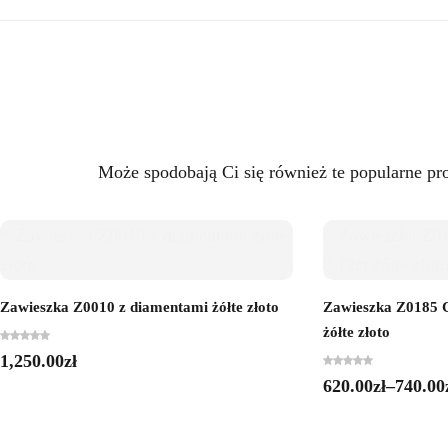
Może spodobają Ci się również te popularne pr
Zawieszka Z0010 z diamentami żółte złoto
Zawieszka Z0185 C
żółte złoto
1,250.00
zł
620.00
zł
–
740.00
Zakres
cen:
od
620.00zł