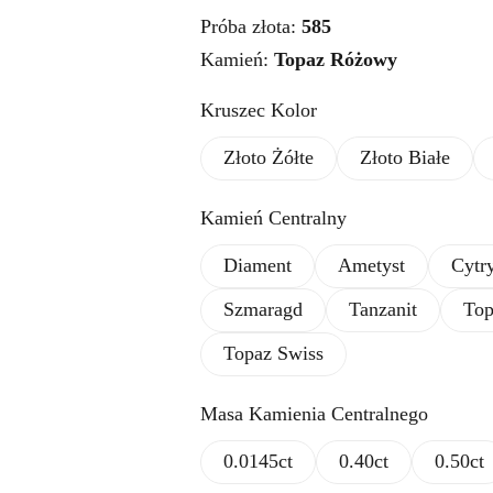
od
Próba złota:
585
440.00zł
do
Kamień:
Topaz Różowy
2,275.00zł
Kruszec Kolor
Złoto Żółte
Złoto Białe
Kamień Centralny
Diament
Ametyst
Cytr
Szmaragd
Tanzanit
Top
Topaz Swiss
Masa Kamienia Centralnego
0.0145ct
0.40ct
0.50ct