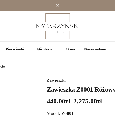
Jednokamieniowe
Jednokamieniowe
Kolorowe
Wielokamieniowe
Wielokamieniowe
Katarzynski
Pierścionki
Biżuteria
O nas
Nasze salony
Jubiler
łoto
Zawieszki
Zawieszka Z0001 Różowy T
440.00
zł
–
2,275.00
zł
Zakres
cen:
Model:
Z0001