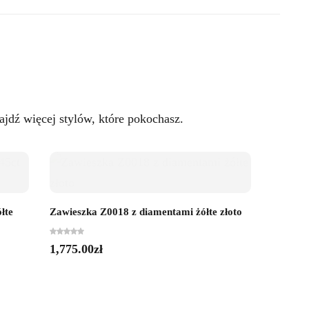
jdź więcej stylów, które pokochasz.
łte
Zawieszka Z0018 z diamentami żółte złoto
Zawiesz
1,775.00
zł
510.00