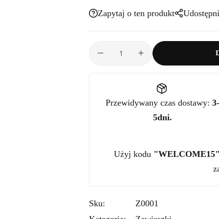
Zapytaj o ten produkt
Udostępni
ilość
Zawieszka
Z0001
Różowy
Topaz
0,50ct
Przewidywany czas dostawy:
3
żółte
5dni.
złoto
Użyj kodu
"WELCOME15
z
Sku:
Z0001
Kategoria:
Zawieszki