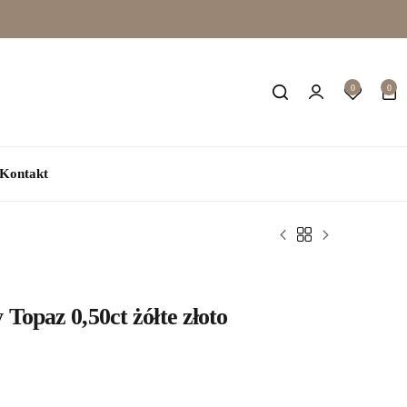
Wishl
0
0
Search
Login
Kontakt
opaz 0,50ct żółte złoto