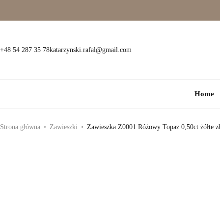
Wielokamieniowe
Bransoletki
Jednokamieniowe
Dewocjonalia
+48 54 287 35 78
katarzynski.rafal@gmail.com
Kolorowe
Kolczyki
Home
Premium
Naszyjniki
Modowe
Pozostała biżuteria
Strona główna
Zawieszki
Zawieszka Z0001 Różowy Topaz 0,50ct żółte z
Zawieszki