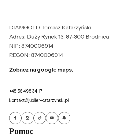
do
740.00zł
DIAMGOLD Tomasz Katarzyński
Adres: Duży Rynek 13, 87-300 Brodnica
NIP: 8740006914
REGON: 8740006914
Zobacz na google maps.
+48 56 498 34 17
kontakt@jubiler-katarzynski.pl
Pomoc