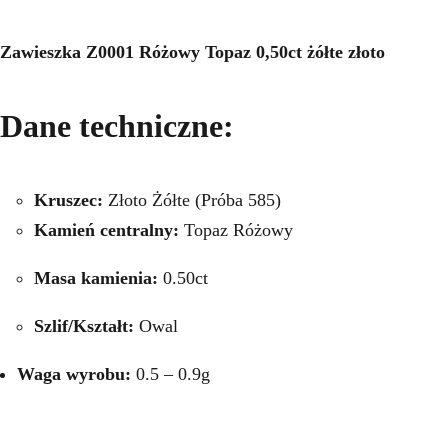
Zawieszka Z0001 Różowy Topaz 0,50ct żółte złoto
Dane techniczne:
Kruszec:
Złoto Żółte (Próba 585)
Kamień centralny:
Topaz Różowy
Masa kamienia:
0.50ct
Szlif/Kształt:
Owal
Waga wyrobu:
0.5 – 0.9g