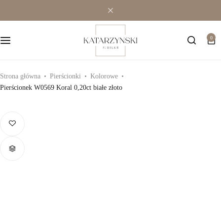
Wielokamieniowe
Bransoletki
0
Jednokamieniowe
Dewocjonalia
Kolorowe
Kolczyki
Strona główna
Pierścionki
Kolorowe
Pierścionek W0569 Koral 0,20ct białe złoto
Premium
Naszyjniki
Modowe
Pozostała biżuteria
Zawieszki