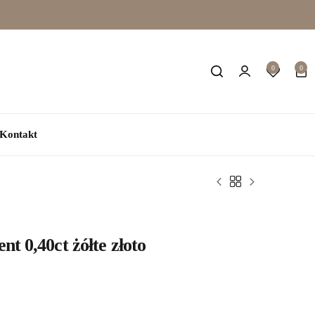
0
0
Kontakt
t 0,40ct żółte złoto