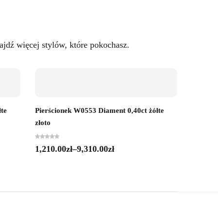
jdź więcej stylów, które pokochasz.
łte
Pierścionek W0553 Diament 0,40ct żółte
Pierści
złoto
złoto
1,210.00
zł
–
9,310.00
zł
1,500.