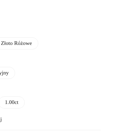
Złoto Różowe
yjny
1.00ct
j