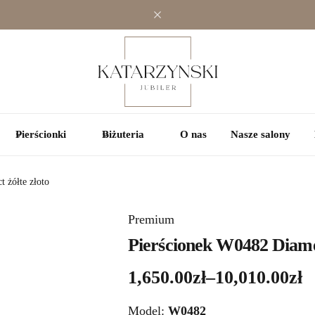
Pierścionki
Biżuteria
O nas
Nasze salony
 żółte złoto
Premium
Pierścionek W0482 Diamen
1,650.00
zł
–
10,010.00
zł
Model:
W0482