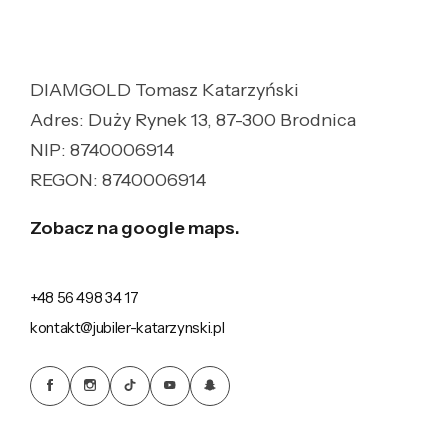
DIAMGOLD Tomasz Katarzyński
Adres: Duży Rynek 13, 87-300 Brodnica
NIP: 8740006914
REGON: 8740006914
Zobacz na google maps.
+48 56 498 34 17
kontakt@jubiler-katarzynski.pl