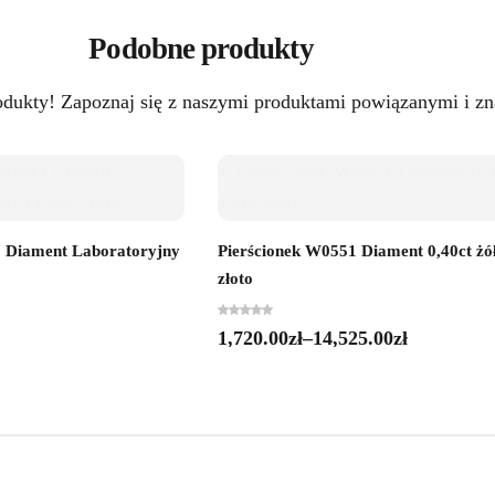
Podobne produkty
odukty! Zapoznaj się z naszymi produktami powiązanymi i zna
9 Diament Laboratoryjny
Pierścionek W0551 Diament 0,40ct żó
złoto
1,720.00
zł
–
14,525.00
zł