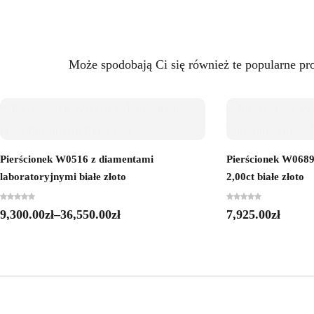
Może spodobają Ci się również te popularne pr
Pierścionek W0516 z diamentami
Pierścionek W068
laboratoryjnymi białe złoto
2,00ct białe złoto
9,300.00
zł
–
36,550.00
zł
7,925.00
zł