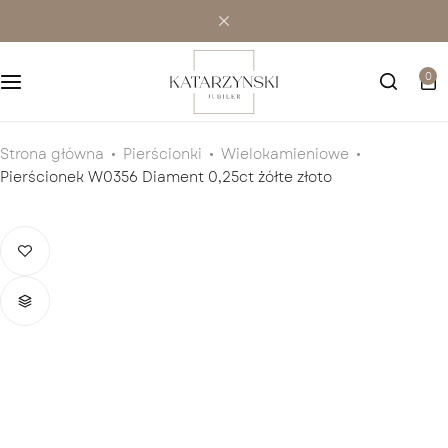
Wielokamieniowe
Bransoletki
0
Jednokamieniowe
Dewocjonalia
Kolorowe
Kolczyki
Strona główna
Pierścionki
Wielokamieniowe
Pierścionek W0356 Diament 0,25ct żółte złoto
Premium
Naszyjniki
Modowe
Pozostała biżuteria
Zawieszki