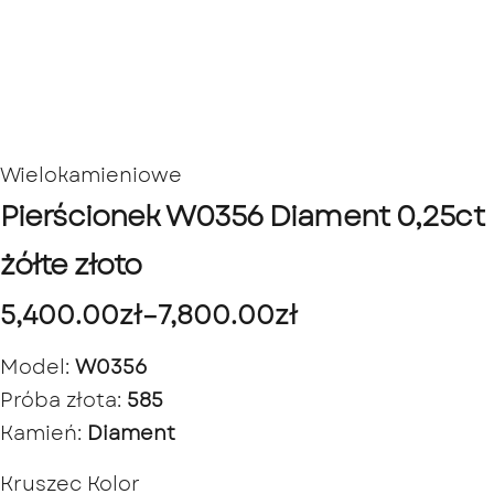
Wielokamieniowe
Pierścionek W0356 Diament 0,25ct
żółte złoto
5,400.00
zł
–
7,800.00
zł
Model:
W0356
Próba złota:
585
Kamień:
Diament
Kruszec Kolor