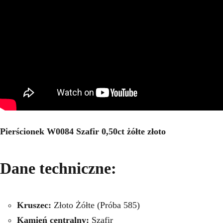
Pierścionek W0084 Szafir 0,50ct żółte złoto
Dane techniczne:
Kruszec:
Złoto Żółte (Próba 585)
Kamień centralny:
Szafir