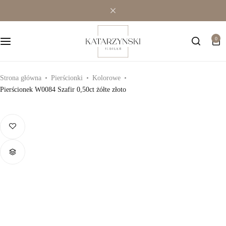
Wielokamieniowe
Bransoletki
0
Jednokamieniowe
Dewocjonalia
Kolorowe
Kolczyki
Strona główna
Pierścionki
Kolorowe
Pierścionek W0084 Szafir 0,50ct żółte złoto
Premium
Naszyjniki
Modowe
Pozostała biżuteria
Zawieszki