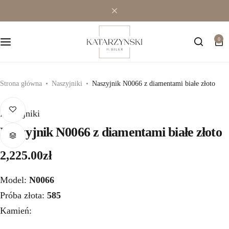
Wielokamieniowe
Bransoletki
0
Jednokamieniowe
Dewocjonalia
Kolorowe
Kolczyki
Strona główna
Naszyjniki
Naszyjnik N0066 z diamentami białe złoto
Premium
Naszyjniki
Naszyjniki
Modowe
Pozostała biżuteria
Naszyjnik N0066 z diamentami białe złoto
2,225.00
zł
Zawieszki
Model:
N0066
Próba złota:
585
Kamień: