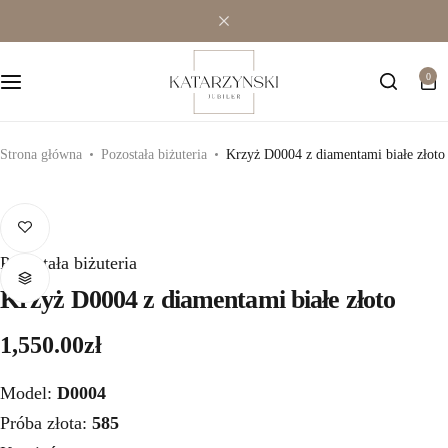
Wielokamieniowe
Bransoletki
0
Jednokamieniowe
Dewocjonalia
Kolorowe
Kolczyki
Strona główna
Pozostała biżuteria
Krzyż D0004 z diamentami białe złoto
Premium
Naszyjniki
Modowe
Pozostała biżuteria
Pozostała biżuteria
Krzyż D0004 z diamentami białe złoto
Zawieszki
1,550.00
zł
Model:
D0004
Próba złota:
585