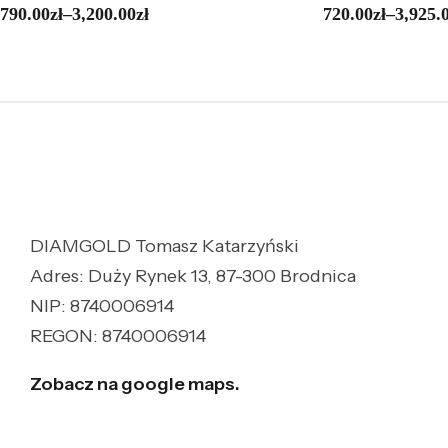
790.00
zł
–
3,200.00
zł
720.00
zł
–
3,925.
DIAMGOLD Tomasz Katarzyński
Adres: Duży Rynek 13, 87-300 Brodnica
NIP: 8740006914
REGON: 8740006914
Zobacz na google maps.