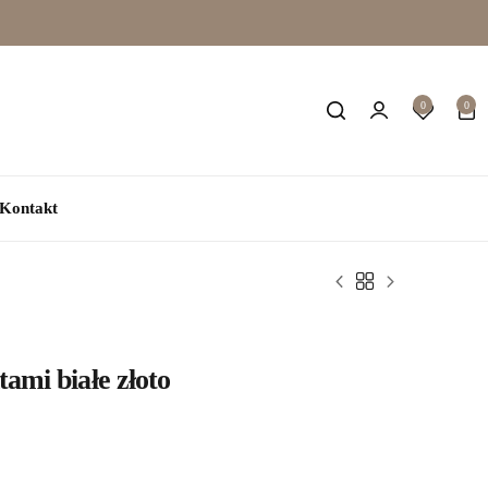
0
0
Kontakt
ami białe złoto