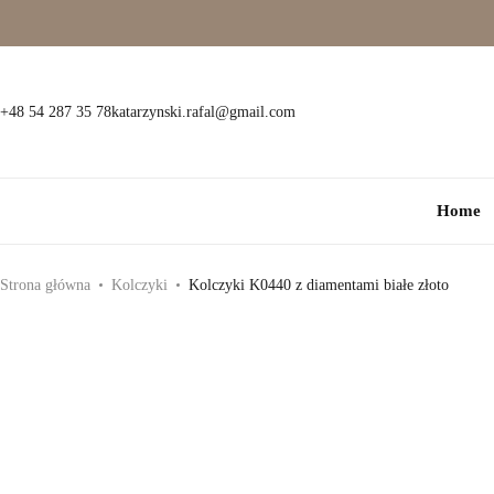
Wielokamieniowe
Bransoletki
Jednokamieniowe
Dewocjonalia
+48 54 287 35 78
katarzynski.rafal@gmail.com
Kolorowe
Kolczyki
Home
Premium
Naszyjniki
Modowe
Pozostała biżuteria
Strona główna
Kolczyki
Kolczyki K0440 z diamentami białe złoto
Zawieszki