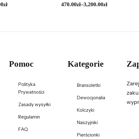
00
zł
470.00
zł
–
3,200.00
zł
Pomoc
Kategorie
Zap
Zare
Polityka
Bransoletki
Prywatności
zaku
Dewocjonalia
wypr
Zasady wysyłki
Kolczyki
Regulamin
Naszyjniki
FAQ
Pierścionki