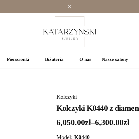
Jednokamieniowe
Jednokamieniowe
Kolorowe
Wielokamieniowe
Wielokamieniowe
Pierścionki
Biżuteria
O nas
Nasze salony
Kolczyki
Kolczyki K0440 z diament
6,050.00
zł
–
6,300.00
zł
Model:
K0440