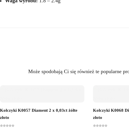
Waga wyrobu:
1.8 – 2.4g
Może spodobają Ci się również te popularne pr
Kolczyki K0057 Diament 2 x 0,03ct żółte
Kolczyki K0068 Dia
złoto
złoto