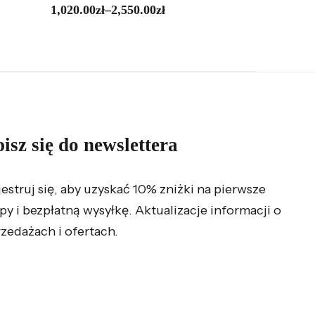
1,020.00
zł
–
2,550.00
zł
5,700.
isz się do newslettera
jestruj się, aby uzyskać 10% zniżki na pierwsze
py i bezpłatną wysyłkę. Aktualizacje informacji o
zedażach i ofertach.