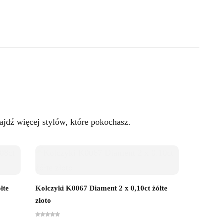
jdź więcej stylów, które pokochasz.
łte
Kolczyki K0067 Diament 2 x 0,10ct żółte
Kolczyk
złoto
złoto