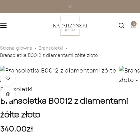
Wielokamieniowe
Bransoletki
0
Jednokamieniowe
Dewocjonalia
Kolorowe
Kolczyki
Strona główna
Bransoletki
Bransoletka B0012 z diamentami żółte złoto
Premium
Naszyjniki
Modowe
Pozostała biżuteria
Bransoletki
Zawieszki
Bransoletka B0012 z diamentami
żółte złoto
340.00
zł