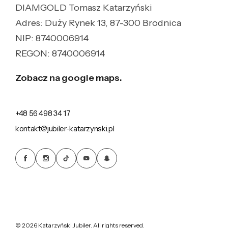
DIAMGOLD Tomasz Katarzyński
Adres: Duży Rynek 13, 87-300 Brodnica
NIP: 8740006914
REGON: 8740006914
Zobacz na google maps.
+48 56 498 34 17
kontakt@jubiler-katarzynski.pl
© 2026 Katarzyński Jubiler. All rights reserved.