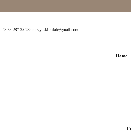
Wielokamieniowe
Bransoletki
Jednokamieniowe
Dewocjonalia
+48 54 287 35 78
katarzynski.rafal@gmail.com
Kolorowe
Kolczyki
Home
Premium
Naszyjniki
Modowe
Pozostała biżuteria
Zawieszki
Fi