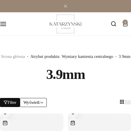
Wielokamieniowe
Bransoletki
0
Jednokamieniowe
Dewocjonalia
Kolorowe
Kolczyki
Premium
Naszyjniki
Strona główna
Atrybut produktu: Wymiary kamienia centralnego
3.9mm
3.9mm
Modowe
Pozostała biżuteria
Zawieszki
Filter
Wyświetl: