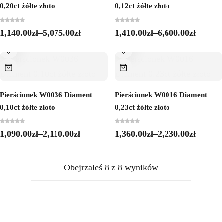
0,20ct żółte złoto
0,12ct żółte złoto
1,140.00
zł
–
5,075.00
zł
1,410.00
zł
–
6,600.00
zł
Pierścionek W0036 Diament
Pierścionek W0016 Diament
0,10ct żółte złoto
0,23ct żółte złoto
1,090.00
zł
–
2,110.00
zł
1,360.00
zł
–
2,230.00
zł
Obejrzałeś
8
z
8
wyników