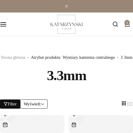
Wielokamieniowe
Bransoletki
0
Jednokamieniowe
Dewocjonalia
Kolorowe
Kolczyki
Premium
Naszyjniki
Strona główna
Atrybut produktu: Wymiary kamienia centralnego
3.3mm
3.3mm
Modowe
Pozostała biżuteria
Zawieszki
Filter
Wyświetl: