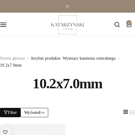
Wielokamieniowe
Bransoletki
0
Jednokamieniowe
Dewocjonalia
Kolorowe
Kolczyki
Premium
Naszyjniki
Strona główna
Atrybut produktu: Wymiary kamienia centralnego
10.2x7.0mm
Modowe
Pozostała biżuteria
10.2x7.0mm
Zawieszki
Filter
Wyświetl: