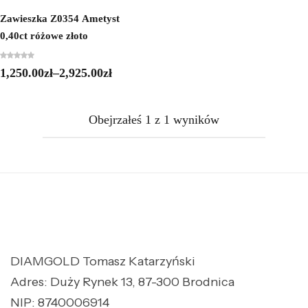
Zawieszka Z0354 Ametyst
0,40ct różowe złoto
1,250.00
zł
–
2,925.00
zł
Obejrzałeś
1
z
1
wyników
DIAMGOLD Tomasz Katarzyński
Adres: Duży Rynek 13, 87-300 Brodnica
NIP: 8740006914