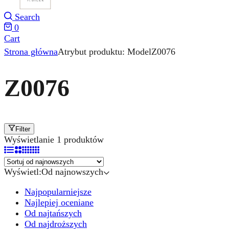
Search
0
Cart
Strona główna
Atrybut produktu: Model
Z0076
Z0076
Filter
Wyświetlanie 1 produktów
Wyświetl:
Od najnowszych
Najpopularniejsze
Najlepiej oceniane
Od najtańszych
Od najdroższych