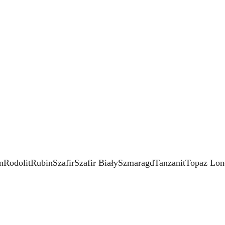
n
Rodolit
Rubin
Szafir
Szafir Biały
Szmaragd
Tanzanit
Topaz Lon