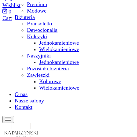
Premium
Wishlist
Modowe
0
Biżuteria
Cart
Bransoletki
Dewocjonalia
Kolczyki
Jednokamieniowe
Wielokamieniowe
Naszyjniki
Jednokamieniowe
Pozostała biżuteria
Zawieszki
Kolorowe
Wielokamieniowe
O nas
Nasze salony
Kontakt