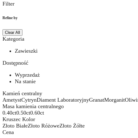
Filter
Refine by
Clear All
Kategoria
Zawieszki
Dostępność
Wyprzedaż
Na stanie
Kamień centralny
Ametyst
Cytryn
Diament Laboratoryjny
Granat
Morganit
Oliwi
Masa kamienia centralnego
0.40ct
0.50ct
0.60ct
Kruszec Kolor
Złoto Białe
Złoto Różowe
Złoto Żółte
Cena