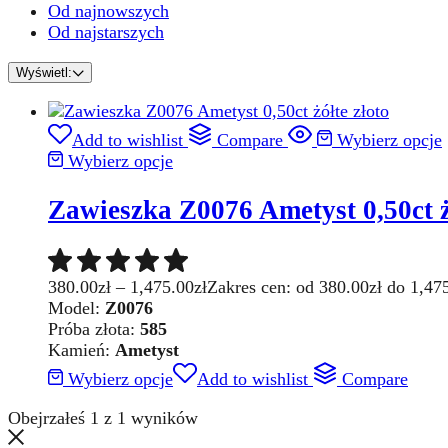
Od najnowszych
Od najstarszych
Wyświetl:
Add to wishlist
Compare
Wybierz opcje
Wybierz opcje
Zawieszka Z0076 Ametyst 0,50ct ż
380.00
zł
–
1,475.00
zł
Zakres cen: od 380.00zł do 1,47
Model:
Z0076
Próba złota:
585
Kamień:
Ametyst
Wybierz opcje
Add to wishlist
Compare
Obejrzałeś
1
z
1
wyników