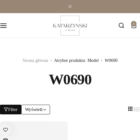
Wielokamieniowe
Bransoletki
0
Jednokamieniowe
Dewocjonalia
Kolorowe
Kolczyki
Premium
Naszyjniki
Strona główna
Atrybut produktu: Model
W0690
W0690
Modowe
Pozostała biżuteria
Zawieszki
Filter
Wyświetl: