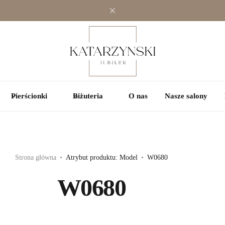
Jednokamieniowe
Jednokamieniowe
Kolorowe
Wielokamieniowe
Wielokamieniowe
Pierścionki
Biżuteria
O nas
Nasze salony
Strona główna
Atrybut produktu: Model
W0680
W0680