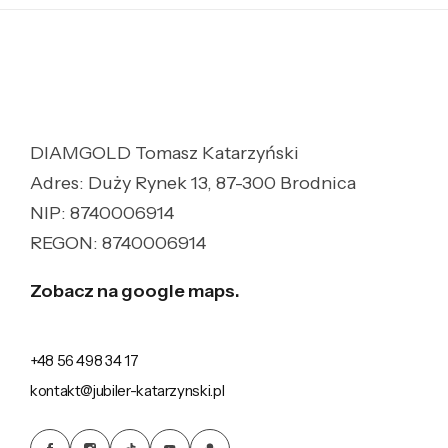
DIAMGOLD Tomasz Katarzyński
Adres: Duży Rynek 13, 87-300 Brodnica
NIP: 8740006914
REGON: 8740006914
Zobacz na google maps.
+48 56 498 34 17
kontakt@jubiler-katarzynski.pl