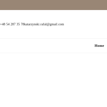
Wielokamieniowe
Bransoletki
Jednokamieniowe
Dewocjonalia
+48 54 287 35 78
katarzynski.rafal@gmail.com
Kolorowe
Kolczyki
Home
Premium
Naszyjniki
Modowe
Pozostała biżuteria
Zawieszki