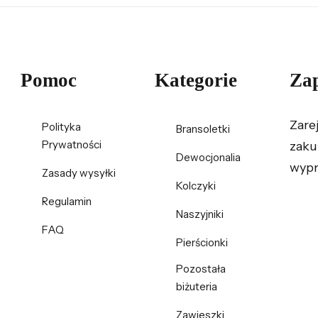
Pomoc
Kategorie
Zap
Zare
Polityka
Bransoletki
Prywatności
zaku
Dewocjonalia
wypr
Zasady wysyłki
Kolczyki
Regulamin
Naszyjniki
FAQ
Pierścionki
Pozostała
biżuteria
Zawieszki