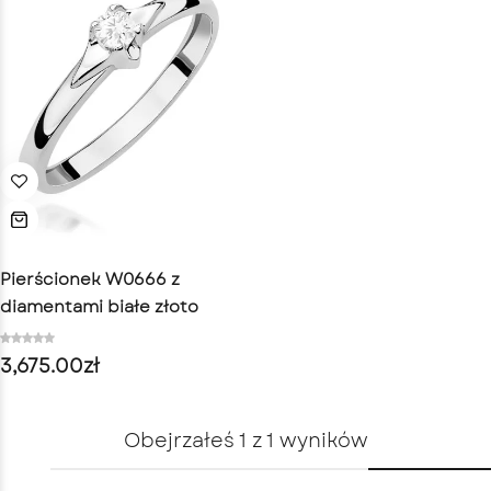
Pierścionek W0666 z
diamentami białe złoto
3,675.00
zł
Obejrzałeś
1
z
1
wyników