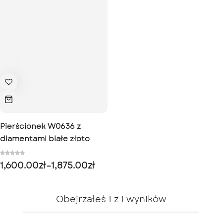
Pierścionek W0636 z
diamentami białe złoto
1,600.00
zł
–
1,875.00
zł
Obejrzałeś
1
z
1
wyników