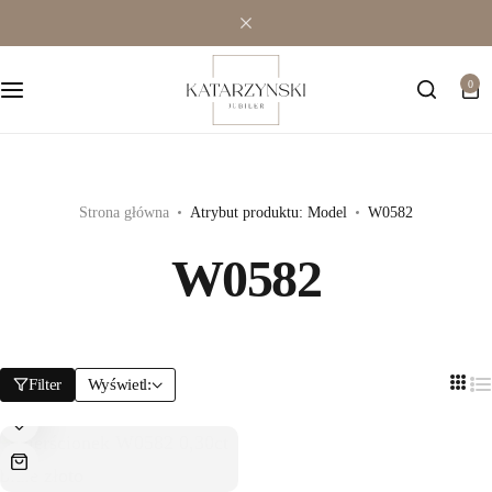
Wielokamieniowe
Bransoletki
0
Jednokamieniowe
Dewocjonalia
Kolorowe
Kolczyki
Premium
Naszyjniki
Strona główna
Atrybut produktu: Model
W0582
W0582
Modowe
Pozostała biżuteria
Zawieszki
Filter
Wyświetl: