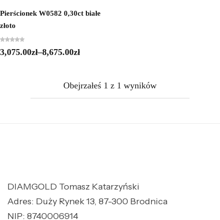
Pierścionek W0582 0,30ct białe
złoto
3,075.00
zł
–
8,675.00
zł
Obejrzałeś
1
z
1
wyników
DIAMGOLD Tomasz Katarzyński
Adres: Duży Rynek 13, 87-300 Brodnica
NIP: 8740006914