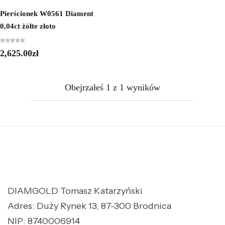
Pierścionek W0561 Diament
0,04ct żółte złoto
2,625.00
zł
Obejrzałeś
1
z
1
wyników
DIAMGOLD Tomasz Katarzyński
Adres: Duży Rynek 13, 87-300 Brodnica
NIP: 8740006914