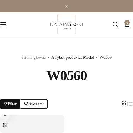
Wielokamieniowe
Bransoletki
0
Jednokamieniowe
Dewocjonalia
Kolorowe
Kolczyki
Premium
Naszyjniki
Strona główna
Atrybut produktu: Model
W0560
W0560
Modowe
Pozostała biżuteria
Zawieszki
Filter
Wyświetl: