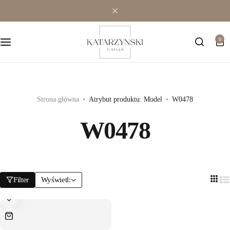
Wielokamieniowe
Bransoletki
0
Jednokamieniowe
Dewocjonalia
Kolorowe
Kolczyki
Premium
Naszyjniki
Strona główna
Atrybut produktu: Model
W0478
W0478
Modowe
Pozostała biżuteria
Zawieszki
Filter
Wyświetl: