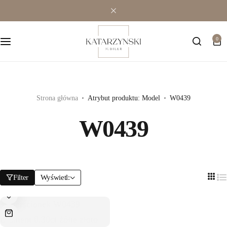
Wielokamieniowe
Bransoletki
0
Jednokamieniowe
Dewocjonalia
Kolorowe
Kolczyki
Premium
Naszyjniki
Strona główna
Atrybut produktu: Model
W0439
W0439
Modowe
Pozostała biżuteria
Zawieszki
Filter
Wyświetl: