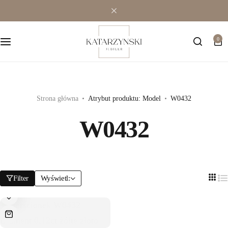
Wielokamieniowe
Bransoletki
0
Jednokamieniowe
Dewocjonalia
Kolorowe
Kolczyki
Premium
Naszyjniki
Strona główna
Atrybut produktu: Model
W0432
W0432
Modowe
Pozostała biżuteria
Zawieszki
Filter
Wyświetl: