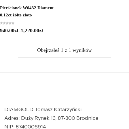
Pierścionek W0432 Diament
0,12ct żółte złoto
940.00
zł
–
1,220.00
zł
Obejrzałeś
1
z
1
wyników
DIAMGOLD Tomasz Katarzyński
Adres: Duży Rynek 13, 87-300 Brodnica
NIP: 8740006914