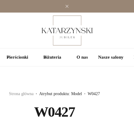
Jednokamieniowe
Jednokamieniowe
Kolorowe
Wielokamieniowe
Wielokamieniowe
Pierścionki
Biżuteria
O nas
Nasze salony
Strona główna
Atrybut produktu: Model
W0427
W0427