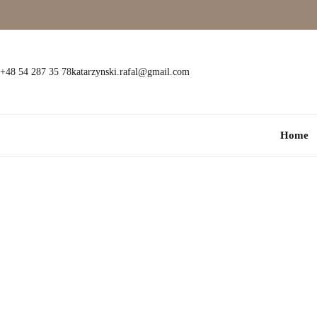
Wielokamieniowe
Bransoletki
Jednokamieniowe
Dewocjonalia
+48 54 287 35 78
katarzynski.rafal@gmail.com
Kolorowe
Kolczyki
Home
Premium
Naszyjniki
Modowe
Pozostała biżuteria
Zawieszki