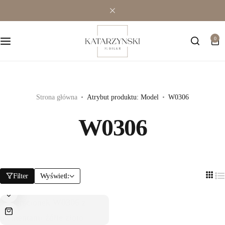
Wielokamieniowe
Bransoletki
0
Jednokamieniowe
Dewocjonalia
Kolorowe
Kolczyki
Premium
Naszyjniki
Strona główna
Atrybut produktu: Model
W0306
W0306
Modowe
Pozostała biżuteria
Zawieszki
Filter
Wyświetl: