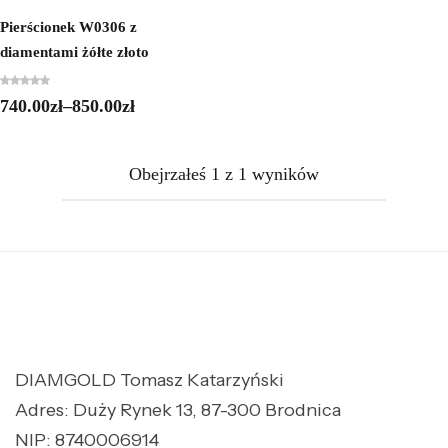
Pierścionek W0306 z
diamentami żółte złoto
740.00
zł
–
850.00
zł
Obejrzałeś
1
z
1
wyników
DIAMGOLD Tomasz Katarzyński
Adres: Duży Rynek 13, 87-300 Brodnica
NIP: 8740006914