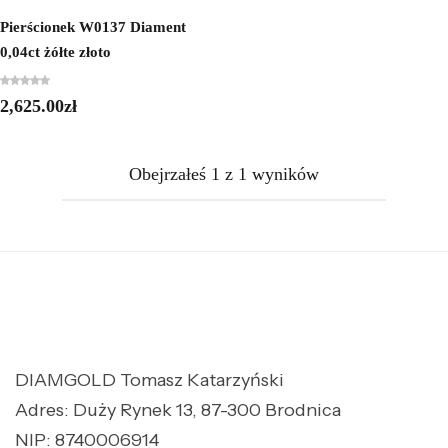
Pierścionek W0137 Diament
0,04ct żółte złoto
2,625.00
zł
Obejrzałeś
1
z
1
wyników
DIAMGOLD Tomasz Katarzyński
Adres: Duży Rynek 13, 87-300 Brodnica
NIP: 8740006914