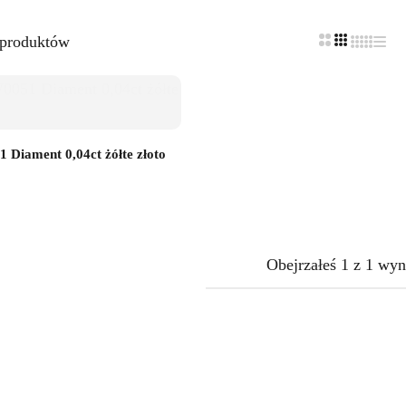
 produktów
 Diament 0,04ct żółte złoto
Obejrzałeś
1
z
1
wyn