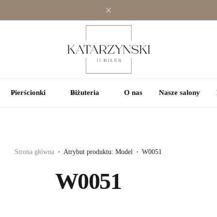
Jednokamieniowe
Jednokamieniowe
Kolorowe
Wielokamieniowe
Wielokamieniowe
Pierścionki
Biżuteria
O nas
Nasze salony
Strona główna
Atrybut produktu: Model
W0051
W0051