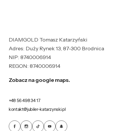
DIAMGOLD Tomasz Katarzyński
Adres: Duży Rynek 13, 87-300 Brodnica
NIP: 8740006914
REGON: 8740006914
Zobacz na google maps.
+48 56 498 34 17
kontakt@jubiler-katarzynski.pl