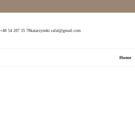
Wielokamieniowe
Bransoletki
Jednokamieniowe
Dewocjonalia
+48 54 287 35 78
katarzynski.rafal@gmail.com
Kolorowe
Kolczyki
Home
Premium
Naszyjniki
Modowe
Pozostała biżuteria
Zawieszki