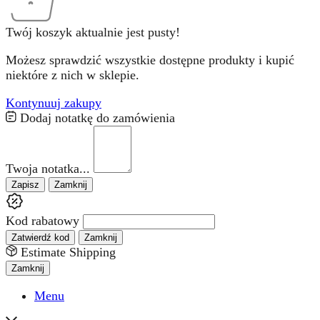
Twój koszyk aktualnie jest pusty!
Możesz sprawdzić wszystkie dostępne produkty i kupić
niektóre z nich w sklepie.
Kontynuuj zakupy
Dodaj notatkę do zamówienia
Twoja notatka...
Zapisz
Zamknij
Kod rabatowy
Zatwierdź kod
Zamknij
Estimate Shipping
Zamknij
Menu