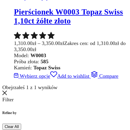
Pierścionek W0003 Topaz Swiss
1,10ct żółte złoto
1,310.00
zł
–
3,350.00
zł
Zakres cen: od 1,310.00zł do
3,350.00zł
Model:
W0003
Próba złota:
585
Kamień:
Topaz Swiss
Wybierz opcje
Add to wishlist
Compare
Obejrzałeś
1
z
1
wyników
Filter
Refine by
Clear All