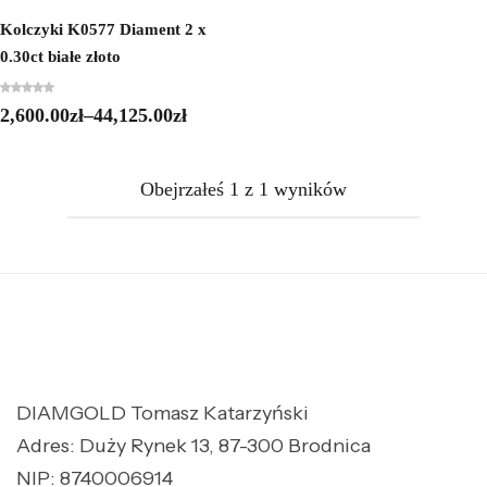
Kolczyki K0577 Diament 2 x
0.30ct białe złoto
2,600.00
zł
–
44,125.00
zł
Obejrzałeś
1
z
1
wyników
DIAMGOLD Tomasz Katarzyński
Adres: Duży Rynek 13, 87-300 Brodnica
NIP: 8740006914