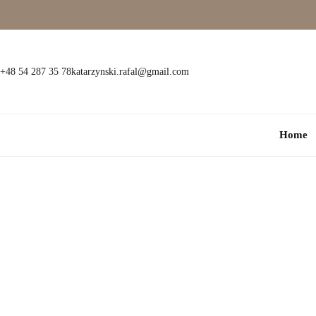
Wielokamieniowe
Bransoletki
Jednokamieniowe
Dewocjonalia
+48 54 287 35 78
katarzynski.rafal@gmail.com
Kolorowe
Kolczyki
Home
Premium
Naszyjniki
Modowe
Pozostała biżuteria
Zawieszki