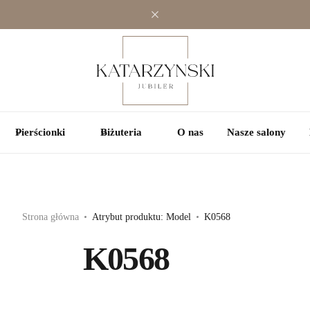
Jednokamieniowe
Jednokamieniowe
Kolorowe
Wielokamieniowe
Wielokamieniowe
Pierścionki
Biżuteria
O nas
Nasze salony
Strona główna
Atrybut produktu: Model
K0568
K0568