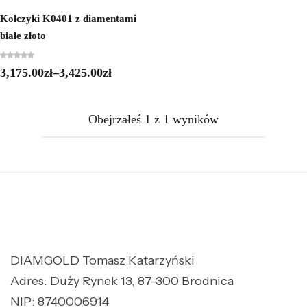
Kolczyki K0401 z diamentami
białe złoto
3,175.00
zł
–
3,425.00
zł
Obejrzałeś
1
z
1
wyników
DIAMGOLD Tomasz Katarzyński
Adres: Duży Rynek 13, 87-300 Brodnica
NIP: 8740006914