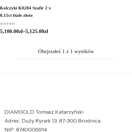
Kolczyki K0284 Szafir 2 x
0,15ct białe złoto
5,100.00
zł
–
5,125.00
zł
Obejrzałeś
1
z
1
wyników
DIAMGOLD Tomasz Katarzyński
Adres: Duży Rynek 13, 87-300 Brodnica
NIP: 8740006914