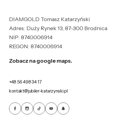
DIAMGOLD Tomasz Katarzyński
Adres: Duży Rynek 13, 87-300 Brodnica
NIP: 8740006914
REGON: 8740006914
Zobacz na google maps.
+48 56 498 34 17
kontakt@jubiler-katarzynski.pl