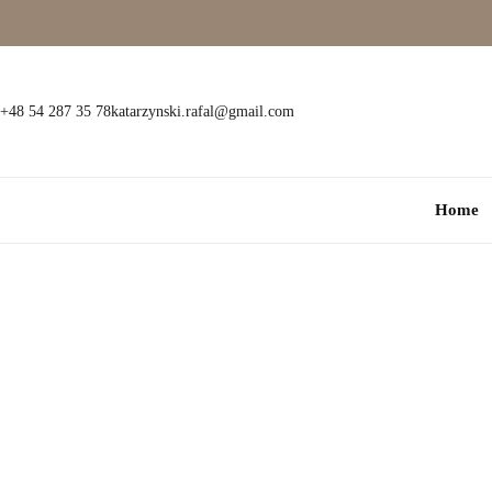
Wielokamieniowe
Bransoletki
Jednokamieniowe
Dewocjonalia
+48 54 287 35 78
katarzynski.rafal@gmail.com
Kolorowe
Kolczyki
Home
Premium
Naszyjniki
Modowe
Pozostała biżuteria
Zawieszki