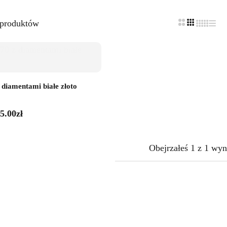
 produktów
diamentami białe złoto
5.00
zł
Obejrzałeś
1
z
1
wyn