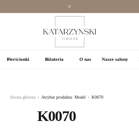
Jednokamieniowe
Jednokamieniowe
Kolorowe
Wielokamieniowe
Wielokamieniowe
Pierścionki
Biżuteria
O nas
Nasze salony
Strona główna
Atrybut produktu: Model
K0070
K0070