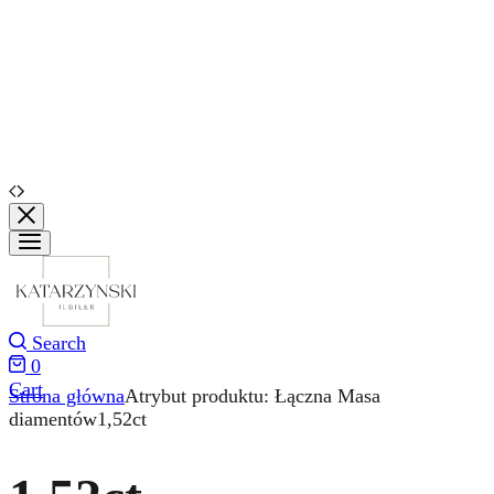
Search
0
Cart
Strona główna
Atrybut produktu: Łączna Masa
diamentów
1,52ct