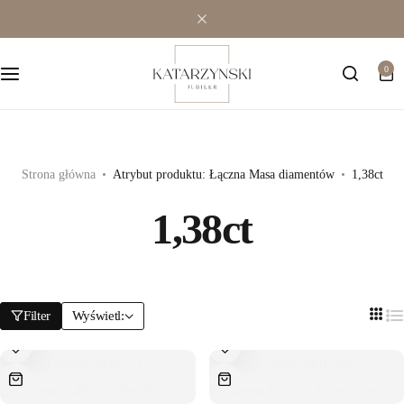
Wielokamieniowe
Bransoletki
0
Jednokamieniowe
Dewocjonalia
Kolorowe
Kolczyki
Premium
Naszyjniki
Strona główna
Atrybut produktu: Łączna Masa diamentów
1,38ct
1,38ct
Modowe
Pozostała biżuteria
Zawieszki
Filter
Wyświetl: