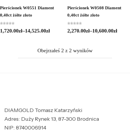
Pierścionek W0551 Diament
Pierścionek W0508 Diament
0,40ct żółte złoto
0,40ct żółte złoto
1,720.00
zł
–
14,525.00
zł
2,270.00
zł
–
10,600.00
zł
Obejrzałeś
2
z
2
wyników
DIAMGOLD Tomasz Katarzyński
Adres: Duży Rynek 13, 87-300 Brodnica
NIP: 8740006914