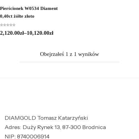
Pierścionek W0534 Diament
0,40ct żółte złoto
2,120.00
zł
–
10,120.00
zł
Obejrzałeś
1
z
1
wyników
DIAMGOLD Tomasz Katarzyński
Adres: Duży Rynek 13, 87-300 Brodnica
NIP: 8740006914