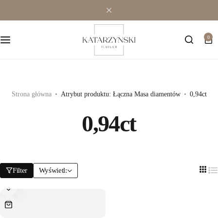
Wielokamieniowe
Bransoletki
0
Jednokamieniowe
Dewocjonalia
Kolorowe
Kolczyki
Premium
Naszyjniki
Strona główna
Atrybut produktu: Łączna Masa diamentów
0,94ct
0,94ct
Modowe
Pozostała biżuteria
Zawieszki
Filter
Wyświetl: