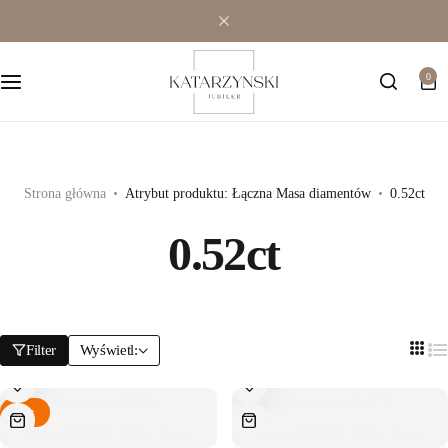
Wielokamieniowe
Bransoletki
0
Jednokamieniowe
Dewocjonalia
Kolorowe
Kolczyki
Premium
Naszyjniki
Strona główna
Atrybut produktu: Łączna Masa diamentów
0.52ct
0.52ct
Modowe
Pozostała biżuteria
Zawieszki
Filter
Wyświetl:
Hot