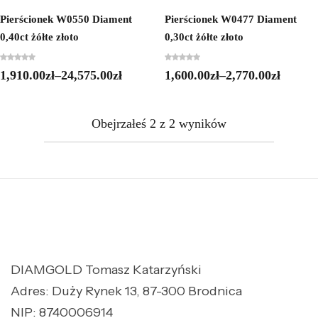
Pierścionek W0550 Diament
Pierścionek W0477 Diament
0,40ct żółte złoto
0,30ct żółte złoto
1,910.00
zł
–
24,575.00
zł
1,600.00
zł
–
2,770.00
zł
Obejrzałeś
2
z
2
wyników
DIAMGOLD Tomasz Katarzyński
Adres: Duży Rynek 13, 87-300 Brodnica
NIP: 8740006914