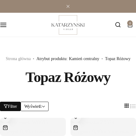
Wielokamieniowe
Bransoletki
0
Jednokamieniowe
Dewocjonalia
Kolorowe
Kolczyki
Premium
Naszyjniki
Strona główna
Atrybut produktu: Kamień centralny
Topaz Różowy
Topaz Różowy
Modowe
Pozostała biżuteria
Zawieszki
Filter
Wyświetl: