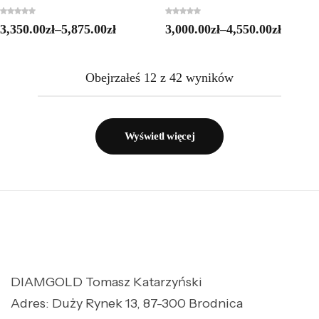
3,350.00
zł
–
5,875.00
zł
3,000.00
zł
–
4,550.00
zł
Obejrzałeś
12
z
42
wyników
Wyświetl więcej
DIAMGOLD Tomasz Katarzyński
Adres: Duży Rynek 13, 87-300 Brodnica