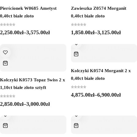
Pierścionek W0685 Ametyst
Zawieszka Z0574 Morganit
0,40ct białe złoto
0,40ct białe złoto
2,250.00
zł
–
3,575.00
zł
1,850.00
zł
–
3,125.00
zł
Kolczyki K0574 Morganit 2 x
0,40ct białe złoto
Kolczyki K0573 Topaz Swiss 2 x
1,10ct białe złoto sztyft
4,875.00
zł
–
6,900.00
zł
2,850.00
zł
–
3,000.00
zł