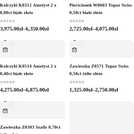
Kolczyki K0312 Ametyst 2 x
Pierścionek W0603 Topaz Swiss
0,80ct białe złoto
0,50ct białe złoto
3,975.00
zł
–
6,350.00
zł
2,725.00
zł
–
4,075.00
zł
Kolczyki K0514 Ametyst 2 x
Zawieszka Z0571 Topaz Swiss
0,40ct białe złoto
0,50ct żółte złoto
4,275.00
zł
–
6,875.00
zł
1,325.00
zł
–
2,750.00
zł
Zawieszka Z0303 Szafir 0,70ct