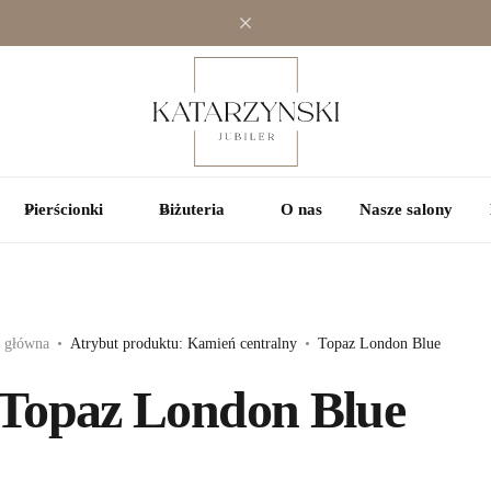
Jednokamieniowe
Jednokamieniowe
Kolorowe
Wielokamieniowe
Wielokamieniowe
Pierścionki
Biżuteria
O nas
Nasze salony
a główna
Atrybut produktu: Kamień centralny
Topaz London Blue
Topaz London Blue