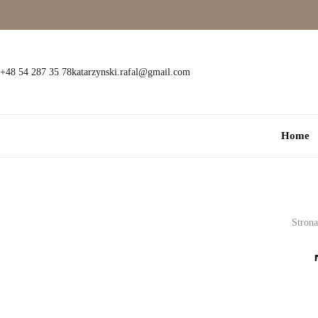
Wielokamieniowe
Bransoletki
Jednokamieniowe
Dewocjonalia
+48 54 287 35 78
katarzynski.rafal@gmail.com
Kolorowe
Kolczyki
Home
Premium
Naszyjniki
Modowe
Pozostała biżuteria
Zawieszki
Stron