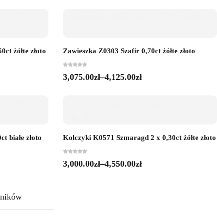
ct żółte złoto
Zawieszka Z0303 Szafir 0,70ct żółte złoto
3,075.00
zł
–
4,125.00
zł
t białe złoto
Kolczyki K0571 Szmaragd 2 x 0,30ct żółte złoto
3,000.00
zł
–
4,550.00
zł
ników