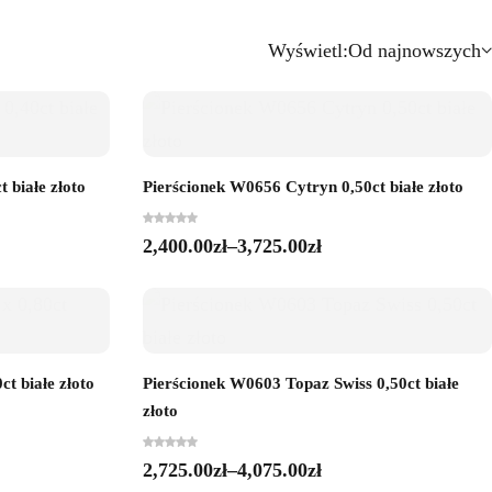
Wyświetl:
Od najnowszych
 białe złoto
Pierścionek W0656 Cytryn 0,50ct białe złoto
2,400.00
zł
–
3,725.00
zł
t białe złoto
Pierścionek W0603 Topaz Swiss 0,50ct białe
złoto
2,725.00
zł
–
4,075.00
zł