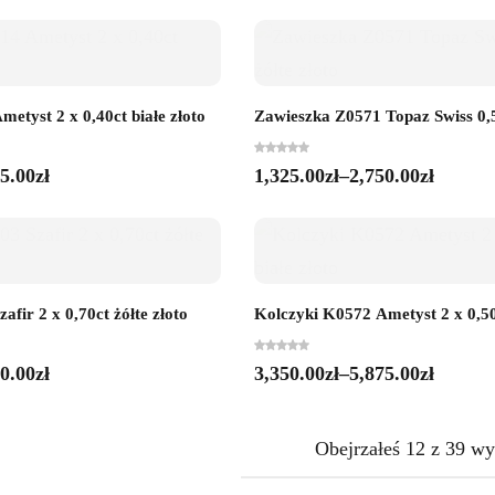
etyst 2 x 0,40ct białe złoto
Zawieszka Z0571 Topaz Swiss 0,50
5.00
zł
1,325.00
zł
–
2,750.00
zł
fir 2 x 0,70ct żółte złoto
Kolczyki K0572 Ametyst 2 x 0,50c
0.00
zł
3,350.00
zł
–
5,875.00
zł
Obejrzałeś
12
z
39
wy