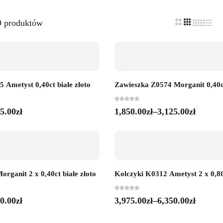
9 produktów
 Ametyst 0,40ct białe złoto
Zawieszka Z0574 Morganit 0,40ct
5.00
zł
1,850.00
zł
–
3,125.00
zł
rganit 2 x 0,40ct białe złoto
Kolczyki K0312 Ametyst 2 x 0,80c
0.00
zł
3,975.00
zł
–
6,350.00
zł