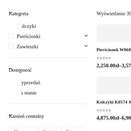
Kategoria
Wyświetlanie 3
Kolczyki
Pierścionki
Zawieszki
Pierścionek W0685
2,250.00
zł
–
3,57
Dostępność
Wyprzedaż
Na stanie
Kolczyki K0574 Mo
Kamień centralny
4,875.00
zł
–
6,90