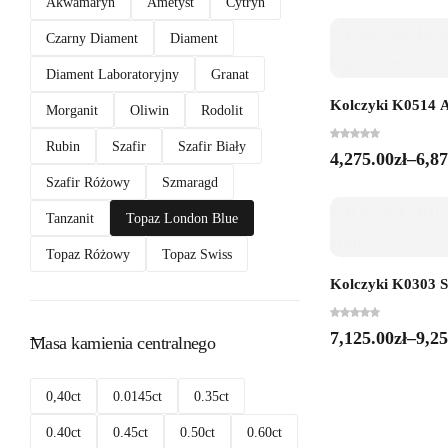
Akwamaryn
Ametyst
Cytryn
Czarny Diament
Diament
Diament Laboratoryjny
Granat
Kolczyki K0514 Am
Morganit
Oliwin
Rodolit
Rubin
Szafir
Szafir Biały
4,275.00
zł
–
6,87
Szafir Różowy
Szmaragd
Tanzanit
Topaz London Blue
Topaz Różowy
Topaz Swiss
Kolczyki K0303 Sza
7,125.00
zł
–
9,25
Masa kamienia centralnego
0,40ct
0.0145ct
0.35ct
0.40ct
0.45ct
0.50ct
0.60ct