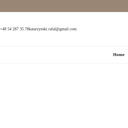
Wielokamieniowe
Bransoletki
Jednokamieniowe
Dewocjonalia
+48 54 287 35 78
katarzynski.rafal@gmail.com
Kolorowe
Kolczyki
Home
Premium
Naszyjniki
Modowe
Pozostała biżuteria
Zawieszki