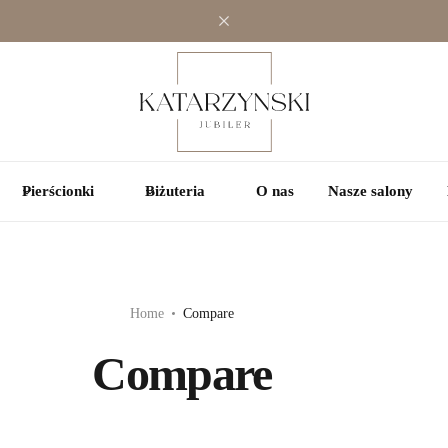
Jednokamieniowe
Jednokamieniowe
Kolorowe
Wielokamieniowe
Wielokamieniowe
Pierścionki
Biżuteria
O nas
Nasze salony
Home
Compare
Compare