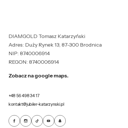
DIAMGOLD Tomasz Katarzyński
Adres: Duży Rynek 13, 87-300 Brodnica
NIP: 8740006914
REGON: 8740006914
Zobacz na google maps.
+48 56 498 34 17
kontakt@jubiler-katarzynski.pl