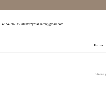
Wielokamieniowe
Bransoletki
Jednokamieniowe
Dewocjonalia
+48 54 287 35 78
katarzynski.rafal@gmail.com
Kolorowe
Kolczyki
Home
Premium
Naszyjniki
Modowe
Pozostała biżuteria
Zawieszki
Strona 