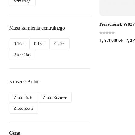
Szmaragd
Pierścionek W0271
Masa kamienia centralnego
1,570.00
zł
–
2,42
0.10ct
0.15ct
0.20ct
2 x 0.15ct
Kruszec Kolor
Złoto Białe
Złoto Różowe
Złoto Żółte
Cena