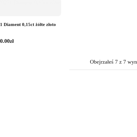
 Diament 0,15ct żółte złoto
0.00
zł
Obejrzałeś
7
z
7
wyn