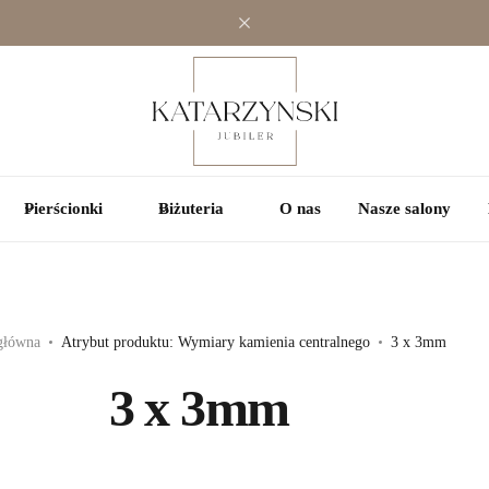
Jednokamieniowe
Jednokamieniowe
Kolorowe
Wielokamieniowe
Wielokamieniowe
Pierścionki
Biżuteria
O nas
Nasze salony
główna
Atrybut produktu: Wymiary kamienia centralnego
3 x 3mm
3 x 3mm