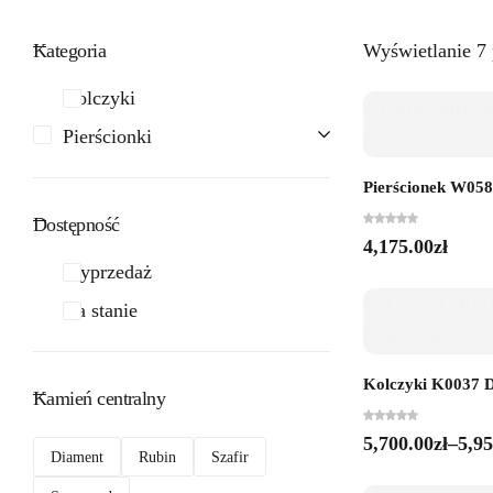
Kategoria
Wyświetlanie 7
Kolczyki
Pierścionki
Pierścionek W0588
Dostępność
4,175.00
zł
Wyprzedaż
Na stanie
Kolczyki K0037 Di
Kamień centralny
5,700.00
zł
–
5,95
Diament
Rubin
Szafir